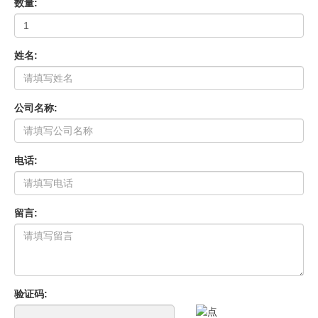
数量:
姓名:
公司名称:
电话:
留言:
验证码: