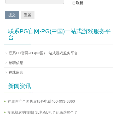
提交
重置
联系PG官网-PG(中国)一站式游戏服务平
台
联系PG官网-PG(中国)一站式游戏服务平台
招聘信息
在线留言
新闻资讯
神鹿医疗全国售后服务电话400-993-6860
制氧机选购攻略| 3L机/5L机？到底选哪个？