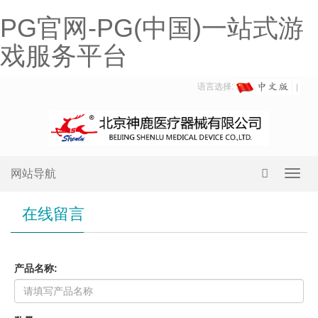
PG官网-PG(中国)一站式游
戏服务平台
语言选择:
网站导航
Toggl
navig
在线留言
产品名称: