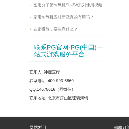
医用分子筛制氧机SL-3W系列使用视频
家用制氧机应对新冠真的有用吗？
在家吸氧，要注意什么？
联系PG官网-PG(中国)一
站式游戏服务平台
联系人: 神鹿医疗
联系电话: 400-993-6860
QQ:14675016（同微信）
联系地址: 北京市房山区琉璃河镇
网站栏目
邮箱订