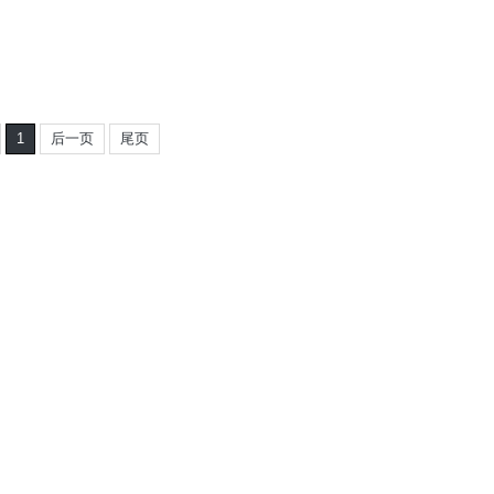
1
后一页
尾页