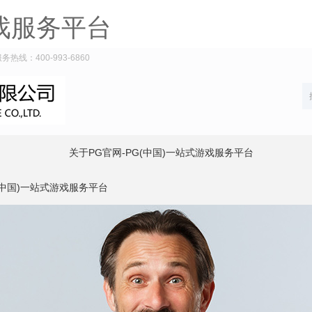
游戏服务平台
线：400-993-6860
关于PG官网-PG(中国)一站式游戏服务平台
(中国)一站式游戏服务平台