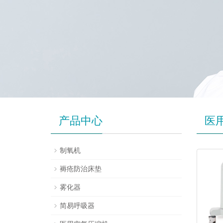
产品中心
医
制氧机
褥疮防治床垫
雾化器
简易呼吸器