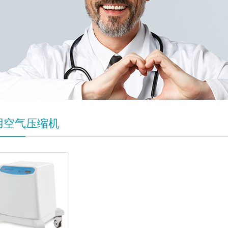
用空气压缩机