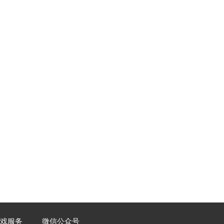
游戏服务
微信公众号