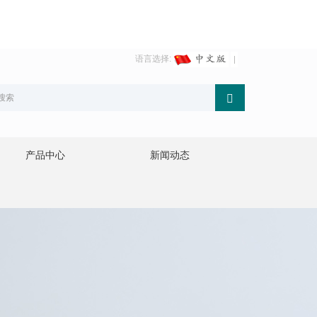
语言选择:
产品中心
新闻动态